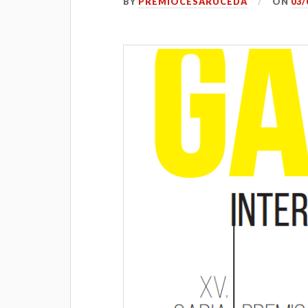
BY
PREMIOCESARUCEDA
ON
03/